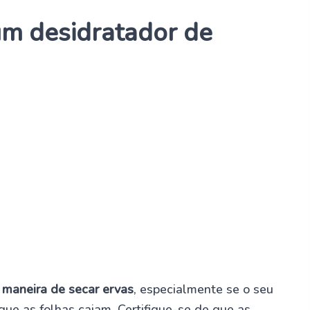
m desidratador de
 maneira de secar ervas
, especialmente se o seu
 que as folhas caiam. Certifique-se de que as