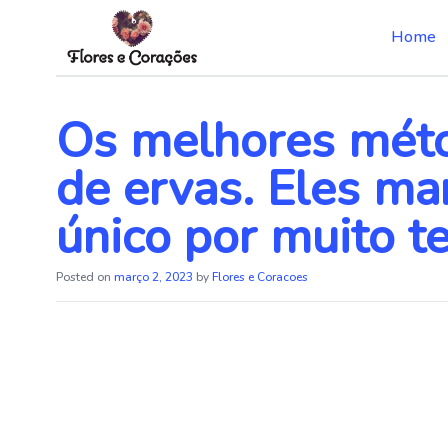
Home
Skip
to
the
Os melhores mét
content
de ervas. Eles m
único por muito 
Posted on
março 2, 2023
by
Flores e Coracoes