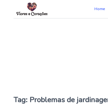
Home
Skip
to
the
content
Tag:
Problemas de jardinag