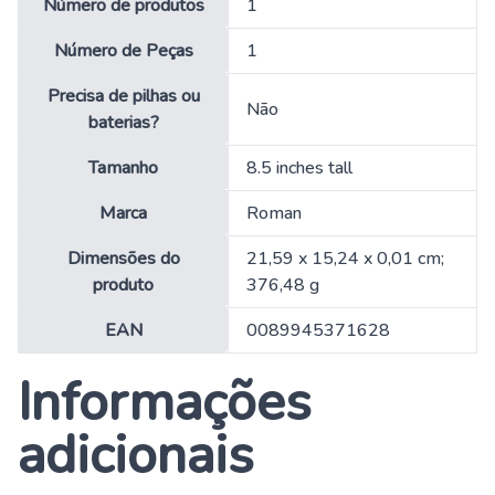
Número de produtos
‎1
Número de Peças
‎1
Precisa de pilhas ou
‎Não
baterias?
Tamanho
‎8.5 inches tall
Marca
‎Roman
Dimensões do
‎21,59 x 15,24 x 0,01 cm;
produto
376,48 g
EAN
‎0089945371628
Informações
adicionais