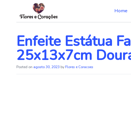
Home
Skip
to
the
Enfeite Estátua F
content
25x13x7cm Dour
Posted on
agosto 30, 2023
by
Flores e Coracoes