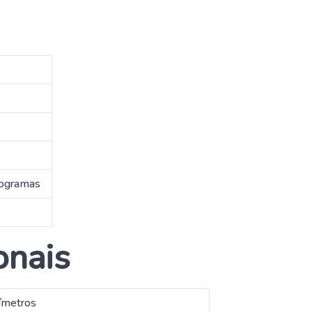
ilogramas
onais
tímetros