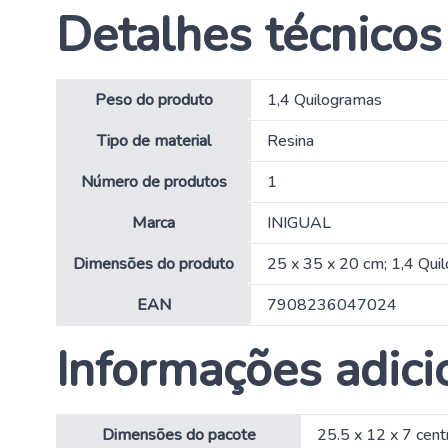
Detalhes técnicos
Peso do produto
‎1,4 Quilogramas
Tipo de material
‎Resina
Número de produtos
‎1
Marca
‎INIGUAL
Dimensões do produto
‎25 x 35 x 20 cm; 1,4 Qu
EAN
‎7908236047024
Informações adici
Dimensões do pacote
25.5 x 12 x 7 cen