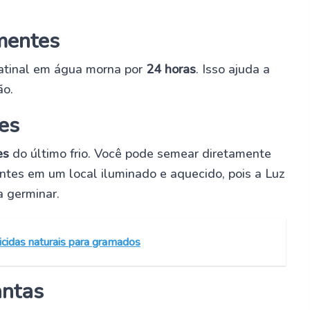
mentes
atinal em água morna por
24 horas
. Isso ajuda a
ão.
es
es
do último frio. Você pode semear diretamente
tes em um local iluminado e aquecido, pois a Luz
a germinar.
cidas naturais para gramados
antas