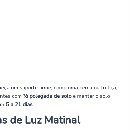
neça um suporte firme, como uma cerca ou treliça,
mentes com
½ polegada de solo
e manter o solo
 em
5 a 21 dias
.
s de Luz Matinal