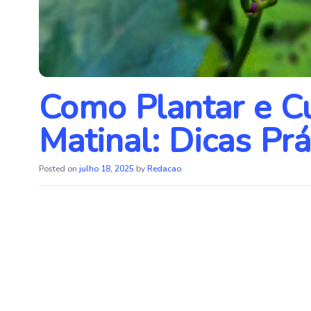
Como Plantar e Cu
Matinal: Dicas Prá
Posted on
julho 18, 2025
by
Redacao