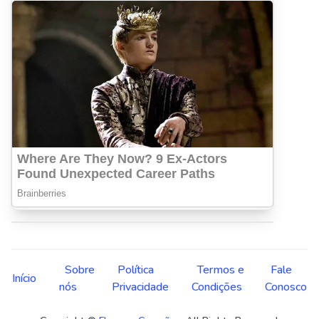
Sobre
Política
Termos e
Fale
Início
nós
Privacidade
Condições
Conosco