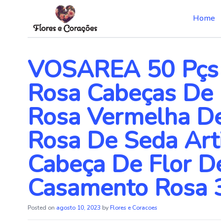
Home
Skip
to
the
VOSAREA 50 Pçs 
content
Rosa Cabeças De F
Rosa Vermelha D
Rosa De Seda Arti
Cabeça De Flor D
Casamento Rosa 
Posted on
agosto 10, 2023
by
Flores e Coracoes