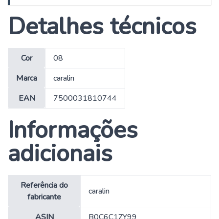
Detalhes técnicos
Cor
‎08
Marca
‎caralin
EAN
‎7500031810744
Informações
adicionais
Referência do
caralin
fabricante
ASIN
B0C6C1ZY99