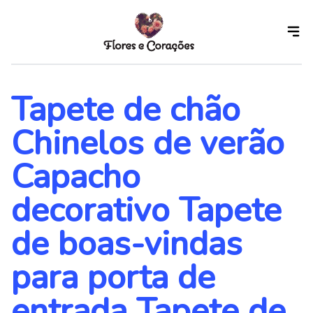
Skip
to
the
content
Tapete de chão
Chinelos de verão
Capacho
decorativo Tapete
de boas-vindas
para porta de
entrada Tapete de