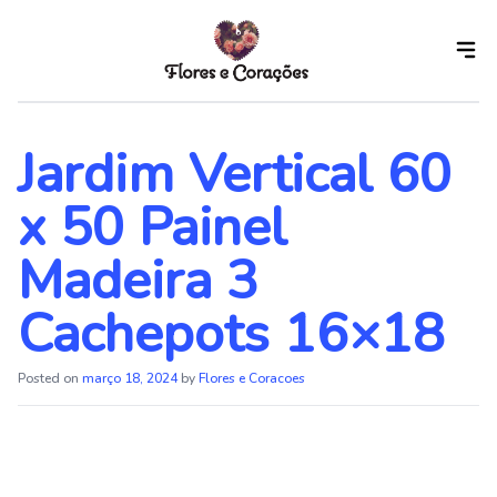
Skip
to
the
content
Jardim Vertical 60
x 50 Painel
Madeira 3
Cachepots 16×18
Posted on
março 18, 2024
by
Flores e Coracoes