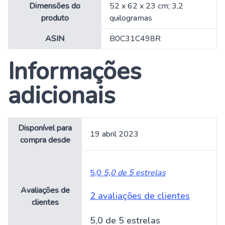
Dimensões do
‎52 x 62 x 23 cm; 3,2
produto
quilogramas
ASIN
‎B0C31C498R
Informações
adicionais
Disponível para
19 abril 2023
compra desde
5,0
5,0 de 5 estrelas
Avaliações de
2 avaliações de clientes
clientes
5,0 de 5 estrelas