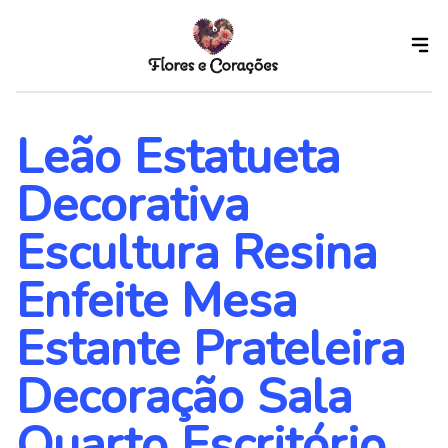
Skip
to
the
content
Leão Estatueta
Decorativa
Escultura Resina
Enfeite Mesa
Estante Prateleira
Decoração Sala
Quarto Escritório