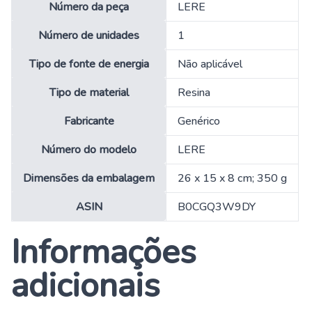
Número da peça
‎LERE
Número de unidades
‎1
Tipo de fonte de energia
‎Não aplicável
Tipo de material
‎Resina
Fabricante
‎Genérico
Número do modelo
‎LERE
Dimensões da embalagem
‎26 x 15 x 8 cm; 350 g
ASIN
‎B0CGQ3W9DY
Informações
adicionais