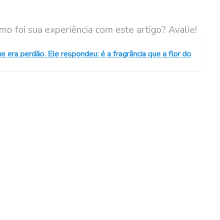
mo foi sua experiência com este artigo? Avalie!
 era perdão. Ele respondeu: é a fragrância que a flor do