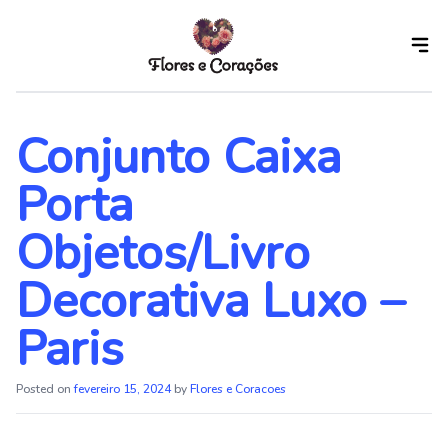
Skip
to
the
content
Conjunto Caixa
Porta
Objetos/Livro
Decorativa Luxo –
Paris
Posted on
fevereiro 15, 2024
by
Flores e Coracoes