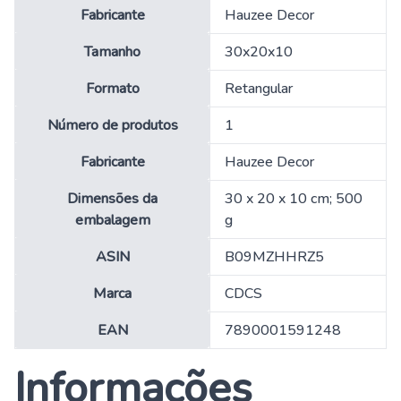
Fabricante
‎Hauzee Decor
Tamanho
‎30x20x10
Formato
‎Retangular
Número de produtos
‎1
Fabricante
‎Hauzee Decor
Dimensões da
‎30 x 20 x 10 cm; 500
embalagem
g
ASIN
‎B09MZHHRZ5
Marca
‎CDCS
EAN
‎7890001591248
Informações