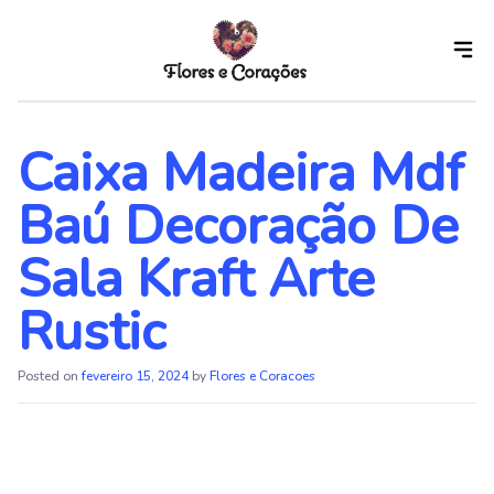
Skip
to
the
content
Caixa Madeira Mdf
Baú Decoração De
Sala Kraft Arte
Rustic
Posted on
fevereiro 15, 2024
by
Flores e Coracoes