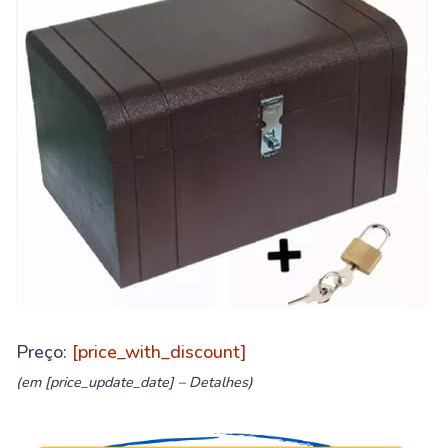
Preço:
[price_with_discount]
(em [price_update_date] –
Detalhes
)