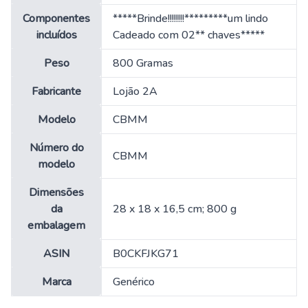
Componentes
‎*****Brinde!!!!!!!!*********um lindo
incluídos
Cadeado com 02** chaves*****
Peso
‎800 Gramas
Fabricante
‎Lojão 2A
Modelo
‎CBMM
Número do
‎CBMM
modelo
Dimensões
da
‎28 x 18 x 16,5 cm; 800 g
embalagem
ASIN
‎B0CKFJKG71
Marca
‎Genérico