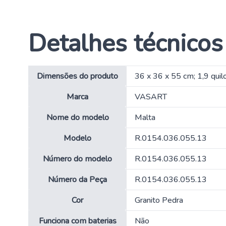
Detalhes técnicos
Dimensões do produto
‎36 x 36 x 55 cm; 1,9 qui
Marca
‎VASART
Nome do modelo
‎Malta
Modelo
‎R.0154.036.055.13
Número do modelo
‎R.0154.036.055.13
Número da Peça
‎R.0154.036.055.13
Cor
‎Granito Pedra
Funciona com baterias
‎Não