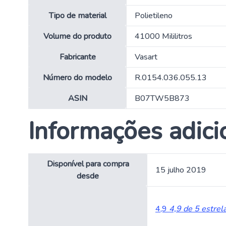
Tipo de material
‎Polietileno
Volume do produto
‎41000 Mililitros
Fabricante
‎Vasart
Número do modelo
‎R.0154.036.055.13
ASIN
‎B07TW5B873
Informações adici
Disponível para compra
15 julho 2019
desde
4,9
4,9 de 5 estrel