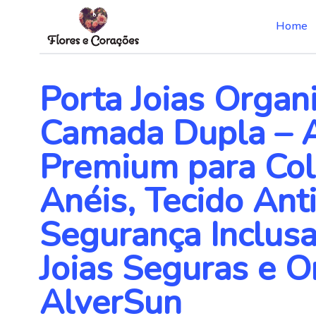
Home
Skip
to
the
Porta Joias Organ
content
Camada Dupla – 
Premium para Cola
Anéis, Tecido Ant
Segurança Inclus
Joias Seguras e O
AlverSun