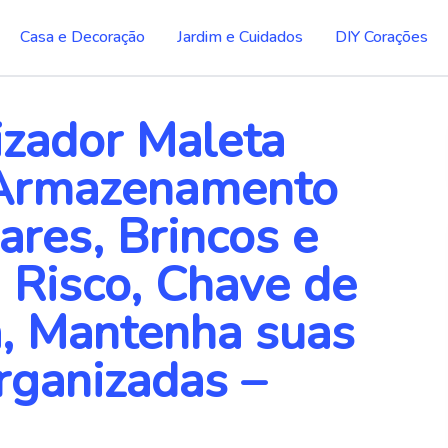
Casa e Decoração
Jardim e Cuidados
DIY Corações
izador Maleta
Armazenamento
res, Brincos e
i Risco, Chave de
a, Mantenha suas
rganizadas –