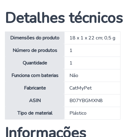
Detalhes técnicos
Dimensões do produto
‎18 x 1 x 22 cm; 0,5 g
Número de produtos
‎1
Quantidade
‎1
Funciona com baterias
‎Não
Fabricante
‎CatMyPet
ASIN
‎B07YBGMXN8
Tipo de material
‎Plástico
Informações