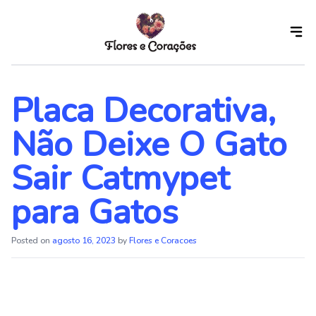
Skip
to
the
content
Placa Decorativa,
Não Deixe O Gato
Sair Catmypet
para Gatos
Posted on
agosto 16, 2023
by
Flores e Coracoes