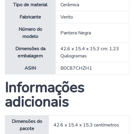
Tipo de material
‎Cerâmica
Fabricante
‎Verito
Número do
‎Pantera Negra
modelo
Dimensões da
‎42,6 x 15,4 x 15,3 cm; 1,23
embalagem
Quilogramas
ASIN
‎B0C87CHZH1
Informações
adicionais
Dimensões do
42.6 x 15.4 x 15.3 centímetros
pacote