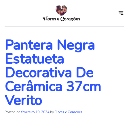
Skip
to
the
content
Pantera Negra
Estatueta
Decorativa De
Cerâmica 37cm
Verito
Posted on
fevereiro 19, 2024
by
Flores e Coracoes