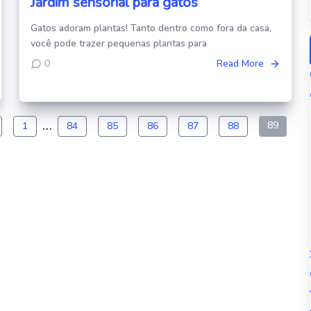
Jardim sensorial para gatos
Gatos adoram plantas! Tanto dentro como fora da casa,
você pode trazer pequenas plantas para
0
Read More
…
Pag
89
1
84
85
86
87
88
de
pos