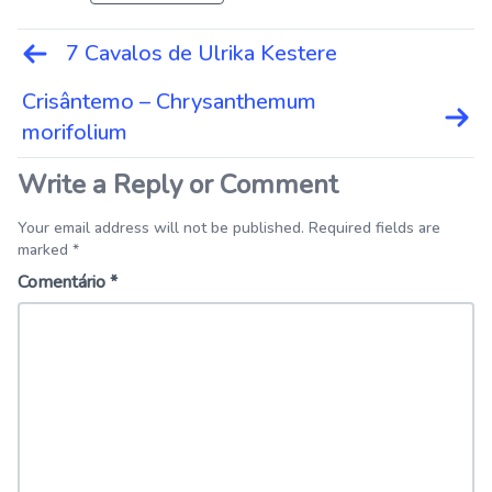
Navegação
7 Cavalos de Ulrika Kestere
de
Post
Crisântemo – Chrysanthemum
morifolium
Write a Reply or Comment
Your email address will not be published. Required fields are
marked *
Comentário
*