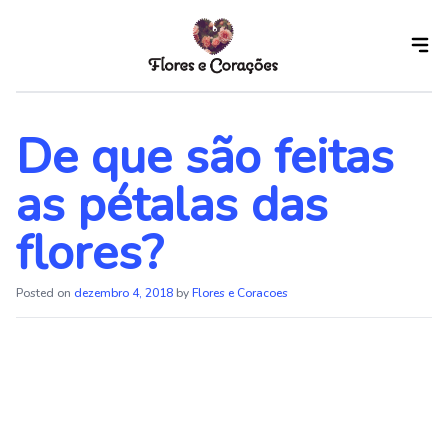
Skip
to
the
content
De que são feitas
as pétalas das
flores?
Posted on
dezembro 4, 2018
by
Flores e Coracoes