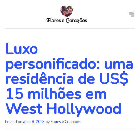
Skip
to
the
content
Luxo
personificado: uma
residência de US$
15 milhões em
West Hollywood
Posted on
abril 8, 2023
by
Flores e Coracoes