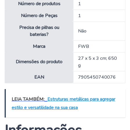
Número de produtos
‎1
Número de Peças
‎1
Precisa de pilhas ou
‎Não
baterias?
Marca
‎FWB
‎27 x 5 x 3 cm; 650
Dimensões do produto
g
EAN
‎7905450740076
LEIA TAMBÉM:
Estruturas metálicas para agregar
estilo e versatilidade na sua casa