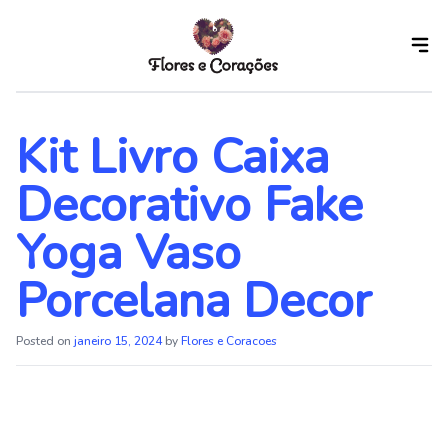
Skip
to
the
content
Kit Livro Caixa
Decorativo Fake
Yoga Vaso
Porcelana Decor
Posted on
janeiro 15, 2024
by
Flores e Coracoes