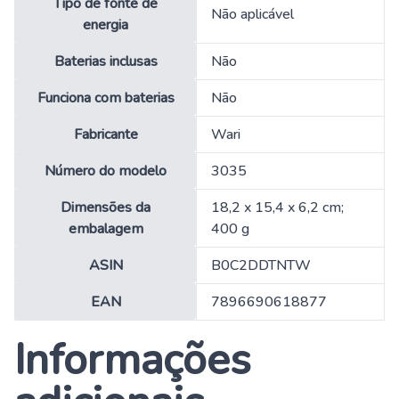
Tipo de fonte de
‎Não aplicável
energia
Baterias inclusas
‎Não
Funciona com baterias
‎Não
Fabricante
‎Wari
Número do modelo
‎3035
Dimensões da
‎18,2 x 15,4 x 6,2 cm;
embalagem
400 g
ASIN
‎B0C2DDTNTW
EAN
‎7896690618877
Informações