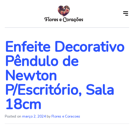
Skip
to
the
content
Enfeite Decorativo
Pêndulo de
Newton
P/Escritório, Sala
18cm
Posted on
março 2, 2024
by
Flores e Coracoes