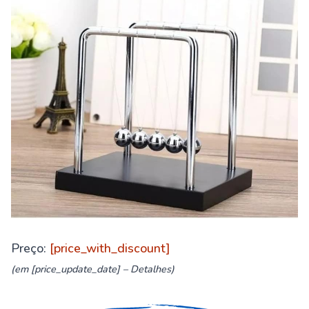
Preço:
[price_with_discount]
(em [price_update_date] –
Detalhes
)