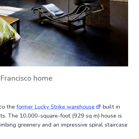
n Francisco home
co the
former Lucky Strike warehouse
built in
cts. The 10,000-square-foot (929 sq m) house is
mbing greenery and an impressive spiral staircase