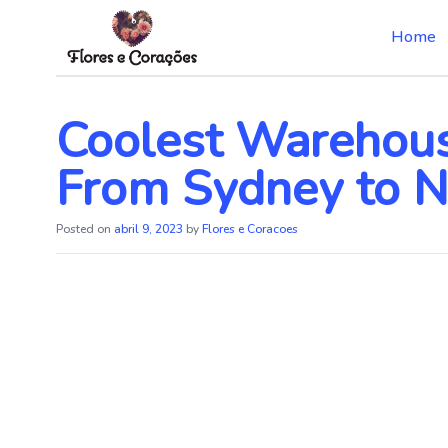
Home
Skip
to
the
Coolest Warehous
content
From Sydney to 
Posted on
abril 9, 2023
by
Flores e Coracoes