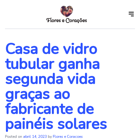
Skip
to
the
content
Casa de vidro
tubular ganha
segunda vida
graças ao
fabricante de
painéis solares
Posted on
abril 14, 2023
by
Flores e Coracoes