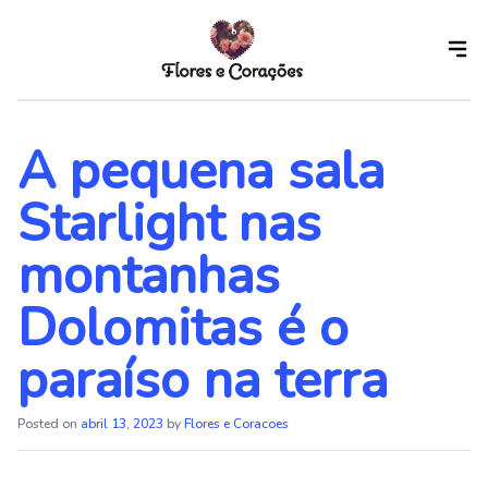
Skip
to
the
content
A pequena sala
Starlight nas
montanhas
Dolomitas é o
paraíso na terra
Posted on
abril 13, 2023
by
Flores e Coracoes