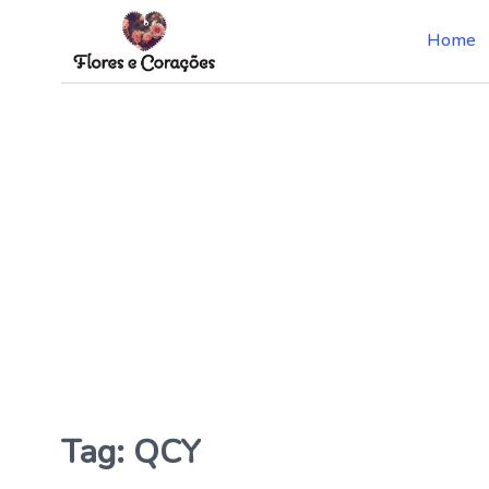
Home
Skip
to
the
content
Tag:
QCY