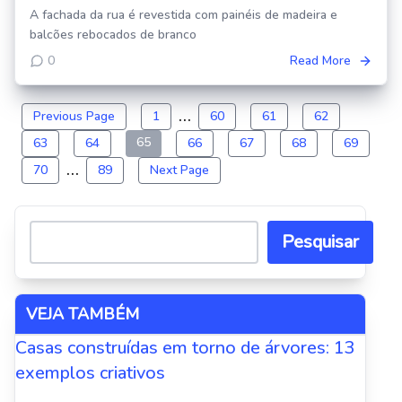
A fachada da rua é revestida com painéis de madeira e
balcões rebocados de branco
0
Read More
…
Paginação
Previous Page
1
60
61
62
de
65
63
64
66
67
68
69
posts
…
70
89
Next Page
Pesquisar
VEJA TAMBÉM
Casas construídas em torno de árvores: 13
exemplos criativos